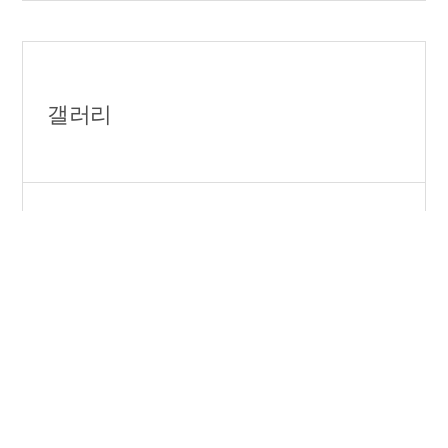
갤러리
[재가]전통, 우리 손에서 빛나다 3~6회기
[재가]회상요법 기반 통합예술 집단프로그램6~10회기